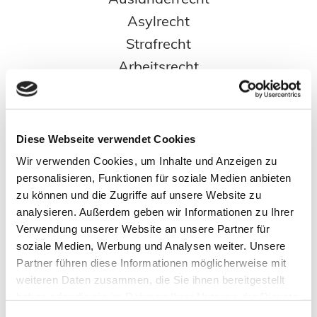
Asylrecht
Strafrecht
Arbeitsrecht
Verkehrsrecht
Familienrecht
Onlinerecht
Diese Webseite verwendet Cookies
Wir verwenden Cookies, um Inhalte und Anzeigen zu
Mehr erfahren...
personalisieren, Funktionen für soziale Medien anbieten
zu können und die Zugriffe auf unsere Website zu
analysieren. Außerdem geben wir Informationen zu Ihrer
Verwendung unserer Website an unsere Partner für
soziale Medien, Werbung und Analysen weiter. Unsere
Partner führen diese Informationen möglicherweise mit
weiteren Daten zusammen, die Sie ihnen bereitgestellt
haben oder die sie im Rahmen Ihrer Nutzung der Dienste
Rechtsanwalt
gesammelt haben.