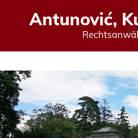
Antunović, K
Rechtsanwält