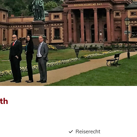
rth
Reiserecht